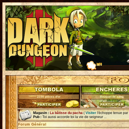
2150 pièces d'or
Bouquet de sang
Magasin :
La bâtisse du pacha
(
Visiter
l'échoppe tenue par
Pub :
Toi aussi accorde toi la vie de seigneur ...
Forum Général