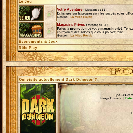
Le Jeu
Votre Aventure
( Messages :
59
)
Echangez sur la progression, les succès et les diffi
Gestion :
La Milice Royale
Magasins Privés
( Messages :
2
)
Faites la
promotion
de votre
magasin privé
. Tenez
en rayon et des soldes que vous pouvez faire.
Gestion :
La Milice Royale
Événements & Jeux
Rôle Play
Qui visite actuellement Dark Dungeon ?
Il y a
104
comb
Rangs Officiels : [
Bati
D