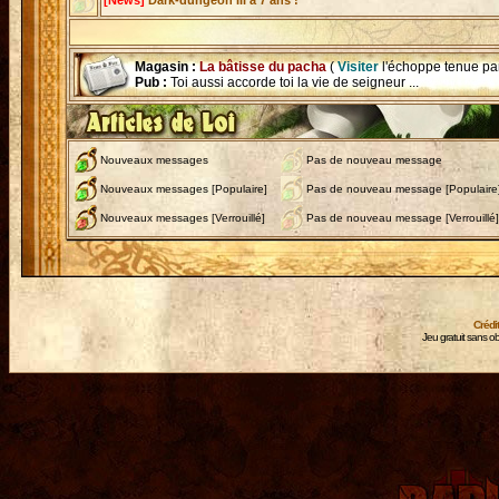
[News]
Dark-dungeon III a 7 ans !
Magasin :
La bâtisse du pacha
(
Visiter
l'échoppe tenue pa
Pub :
Toi aussi accorde toi la vie de seigneur ...
Nouveaux messages
Pas de nouveau message
Nouveaux messages [Populaire]
Pas de nouveau message [Populaire
Nouveaux messages [Verrouillé]
Pas de nouveau message [Verrouillé]
Crédi
Jeu gratuit sans ob