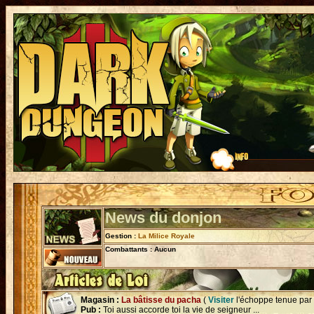
News du donjon
Gestion :
La Milice Royale
Combattants : Aucun
Magasin :
La bâtisse du pacha
(
Visiter
l'échoppe tenue par
Pub :
Toi aussi accorde toi la vie de seigneur ...