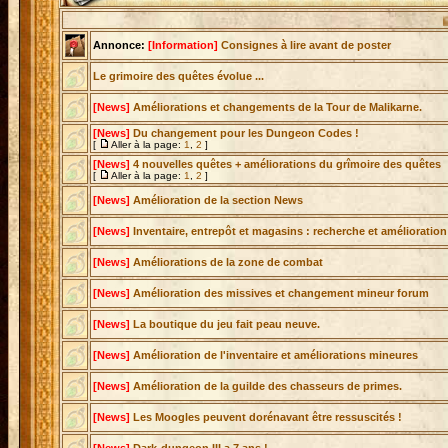
Enchère en
Annonce:
[Information]
Consignes à lire avant de poster
Le grimoire des quêtes évolue ...
[News]
Améliorations et changements de la Tour de Malikarne.
[News]
Du changement pour les Dungeon Codes !
[
Aller à la page:
1
,
2
]
[News]
4 nouvelles quêtes + améliorations du grîmoire des quêtes
[
Aller à la page:
1
,
2
]
[News]
Amélioration de la section News
[News]
Inventaire, entrepôt et magasins : recherche et amélioration
[News]
Améliorations de la zone de combat
[News]
Amélioration des missives et changement mineur forum
[News]
La boutique du jeu fait peau neuve.
[News]
Amélioration de l'inventaire et améliorations mineures
[News]
Amélioration de la guilde des chasseurs de primes.
[News]
Les Moogles peuvent dorénavant être ressuscités !