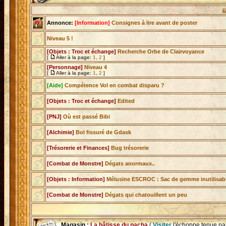
Enchère en
Annonce:
[Information]
Consignes à lire avant de poster
Niveau 5 !
[Objets : Troc et échange]
Recherche Orbe de Clairvoyance
[
Aller à la page:
1
,
2
]
[Personnage]
Niveau 4
[
Aller à la page:
1
,
2
]
[Aide]
Compétence Vol en combat disparu ?
[Objets : Troc et échange]
Edited
[PNJ]
Où est passé Bibi
[Alchimie]
Bol fissuré de Gdask
[Trésorerie et Finances]
Bug trésorerie
[Combat de Monstre]
Dégats anormaux..
[Objets : Information]
Mélusine ESCROC : Sac de gemme inutilisab
[Combat de Monstre]
Dégats qui chatouillent un peu
Magasin :
La bâtisse du pacha
(
Visiter
l'échoppe tenue pa