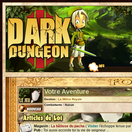
Votre Aventure
Gestion :
La Milice Royale
Combattants : Aucun
Magasin :
La bâtisse du pacha
(
Visiter
l'échoppe tenue par
Pub :
Toi aussi accorde toi la vie de seigneur ...