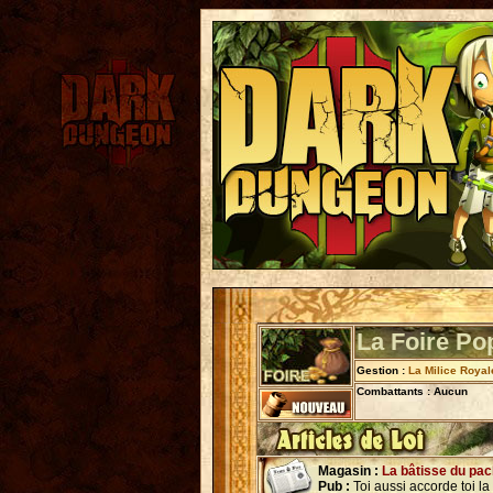
La Foire Po
Gestion :
La Milice Royal
Combattants : Aucun
Magasin :
La bâtisse du pa
Pub :
Toi aussi accorde toi la 