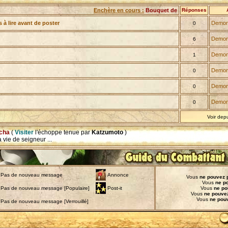
Enchère en cours :
Bouquet de sang
(
Gagnant actuel :
Réponses
à lire avant de poster
Demon
0
Demon
6
Demon
1
Demon
0
Demon
0
Demon
0
Voir dep
acha
(
Visiter
l'échoppe tenue par
Katzumoto
)
 vie de seigneur ...
Pas de nouveau message
Annonce
Vous
ne pouvez 
Vous
ne p
Pas de nouveau message [Populaire]
Post-it
Vous
ne po
Vous
ne pouve
Vous
ne pou
Pas de nouveau message [Verrouillé]