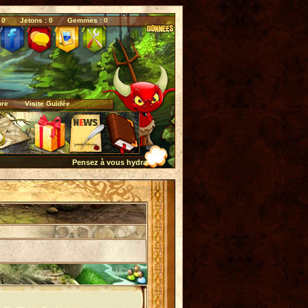
 0
Jetons : 0
Gemmes : 0
bre
Visite Guidée
Pensez à vous hydrater quotidiennement...