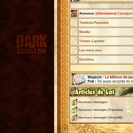
Annonce:
[Information]
Consignes 
Tombola Populaire
Baraka
Tickets à gratter
Les minis jeux
Enchères
Magasin :
La bâtisse du p
Pub :
Toi aussi accorde toi la
Nouveaux messages
Nouveaux messages [Populaire]
Nouveaux messages [Verrouillé]