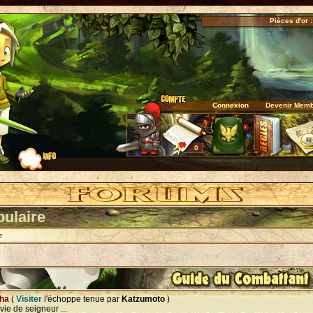
Pièces d'or :
Connexion
Devenir Mem
0
pulaire
e
cha
(
Visiter
l'échoppe tenue par
Katzumoto
)
vie de seigneur ...