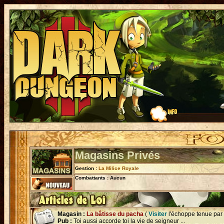
Magasins Privés
Gestion :
La Milice Royale
Combattants : Aucun
Magasin :
La bâtisse du pacha
(
Visiter
l'échoppe tenue par
Pub :
Toi aussi accorde toi la vie de seigneur ...