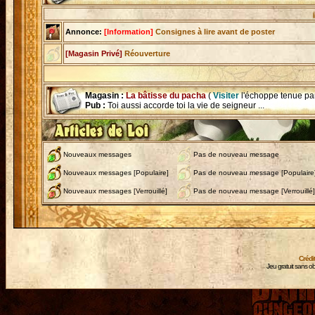
Enchère en
Annonce:
[Information]
Consignes à lire avant de poster
[Magasin Privé]
Réouverture
Magasin :
La bâtisse du pacha
(
Visiter
l'échoppe tenue pa
Pub :
Toi aussi accorde toi la vie de seigneur ...
Nouveaux messages
Pas de nouveau message
Nouveaux messages [Populaire]
Pas de nouveau message [Populaire
Nouveaux messages [Verrouillé]
Pas de nouveau message [Verrouillé]
Crédi
Jeu gratuit sans ob