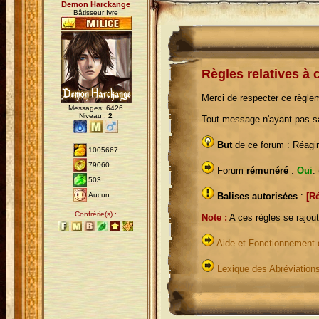
Demon Harckange
Bâtisseur Ivre
Règles relatives à 
Merci de respecter ce règle
Messages: 6426
Niveau :
2
Tout message n'ayant pas sa
But
de ce forum : Réagi
1005667
79060
Forum
rémunéré
:
Oui
.
503
Aucun
Balises autorisées
:
[R
Confrérie(s) :
Note :
A ces règles se rajou
Aide et Fonctionnement
Lexique des Abréviation