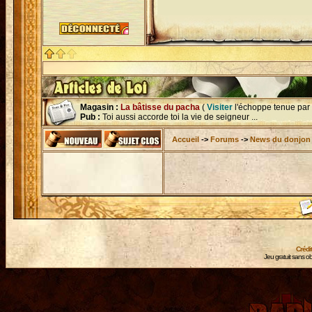
Magasin :
La bâtisse du pacha
(
Visiter
l'échoppe tenue par
Pub :
Toi aussi accorde toi la vie de seigneur ...
Accueil
->
Forums
->
News du donjon
Crédi
Jeu gratuit sans ob