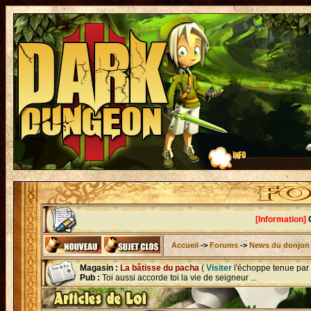
[Information]
C
Accueil
->
Forums
->
News du donjon
Magasin :
La bâtisse du pacha
(
Visiter
l'échoppe tenue par
Pub :
Toi aussi accorde toi la vie de seigneur ...