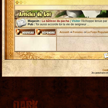
Magasin :
La bâtisse du pacha
(
Visiter
l'échoppe tenue par
Pub :
Toi aussi accorde toi la vie de seigneur ...
Accueil
->
Forums
->
La Foire Populai
Crédi
Jeu gratuit sans ob