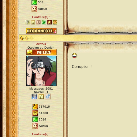
503
Aucun
Confrérie(s) :
arifou
Gardien du Donjon
Corruption !
Messages: 2981
Niveau :
1
787916
54730
1019
Aucun
Confrérie(s) :