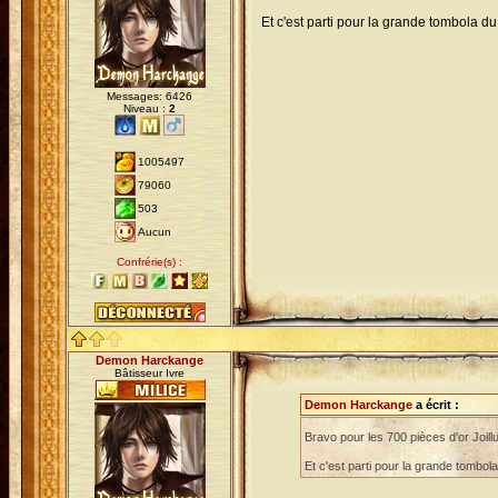
Et c'est parti pour la grande tombola d
Messages: 6426
Niveau :
2
1005497
79060
503
Aucun
Confrérie(s) :
Demon Harckange
Bâtisseur Ivre
Demon Harckange
a écrit :
Bravo pour les 700 pièces d'or Joil
Et c'est parti pour la grande tombol