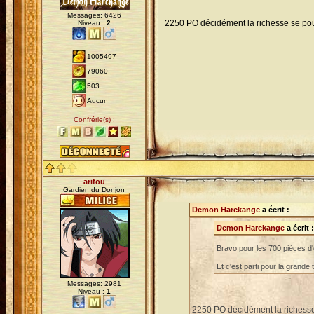
Messages: 6426
2250 PO décidément la richesse se pou
Niveau :
2
1005497
79060
503
Aucun
Confrérie(s) :
arifou
Gardien du Donjon
Demon Harckange
a écrit :
Demon Harckange
a écrit :
Bravo pour les 700 pièces d'
Et c'est parti pour la grand
Messages: 2981
Niveau :
1
2250 PO décidément la richesse