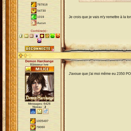
787916
54730
Je crois que je vais m'y remettre à la 
1019
Aucun
Confrérie(s) :
Demon Harckange
Bâtisseur Ivre
J'avoue que j'ai moi même eu 2350 PO
Messages: 6426
Niveau :
2
1005497
79060