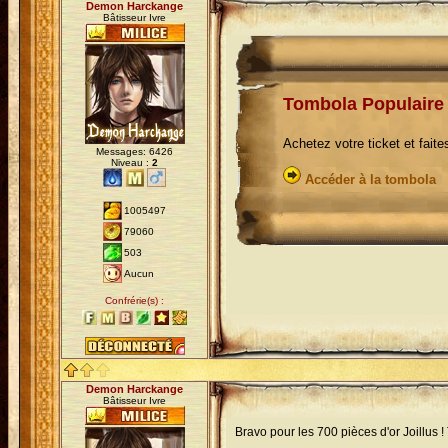
Demon Harckange
Bâtisseur Ivre
Tombola Populaire
Achetez votre ticket et fait
Messages: 6426
Niveau :
2
Accéder à la tombola
1005497
79060
503
Aucun
Confrérie(s) :
Demon Harckange
Bâtisseur Ivre
Bravo pour les 700 pièces d'or Joillus 