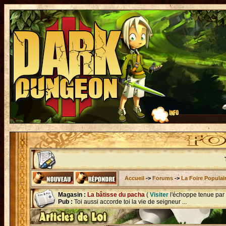
Accueil
->
Forums
->
La Foire Populai
Magasin :
La bâtisse du pacha
(
Visiter
l'échoppe tenue par
Pub :
Toi aussi accorde toi la vie de seigneur ...