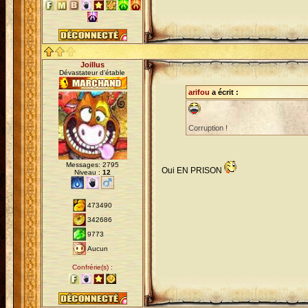
Joillus
Dévastateur d'étable
arifou
a écrit :
Corruption !
Messages: 2795
Oui EN PRISON
Niveau :
12
473490
342686
9773
Aucun
Confrérie(s) :