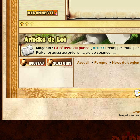
Magasin :
La bâtisse du pacha
(
Visiter
l'échoppe tenue par
Pub :
Toi aussi accorde toi la vie de seigneur ...
Accueil
->
Forums
->
News du donjon
Crédi
Jeu gratuit sans ob