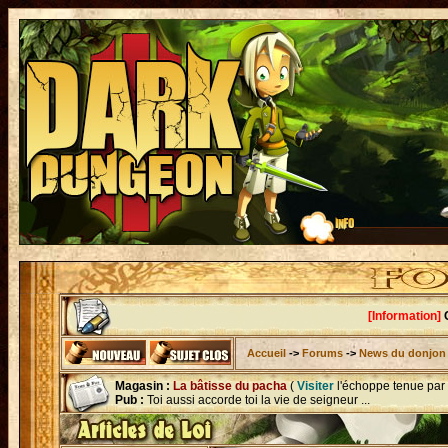
[Information]
C
Accueil
->
Forums
->
News du donjon
Magasin :
La bâtisse du pacha
(
Visiter
l'échoppe tenue par
Pub :
Toi aussi accorde toi la vie de seigneur ...