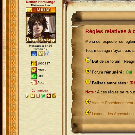
Demon Harckange
Bâtisseur Ivre
Règles relatives à 
Merci de respecter ce règle
Messages: 6426
Niveau :
2
Tout message n'ayant pas sa
But
de ce forum : Réagi
1005837
79060
Forum
rémunéré
:
Oui
.
503
Aucun
Balises autorisées
:
[R
Confrérie(s) :
Note :
A ces règles se rajou
Aide et Fonctionnement
Lexique des Abréviation