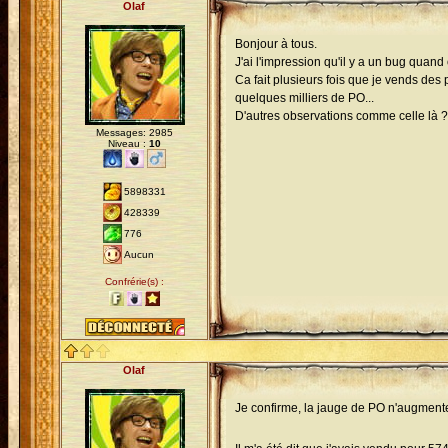
Olaf
Bonjour à tous.
J'ai l'impression qu'il y a un bug quan
Ca fait plusieurs fois que je vends des
quelques milliers de PO...
D'autres observations comme celle là ?
Messages: 2985
Niveau :
10
5898331
428339
776
Aucun
Confrérie(s) :
Olaf
Je confirme, la jauge de PO n'augment