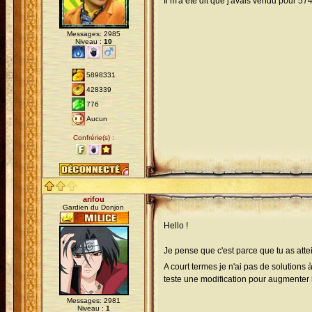
Il m'a été dit que j'avais vendu pour 
Messages: 2985
Niveau :
10
5898331
428339
776
Aucun
Confrérie(s) :
arifou
Gardien du Donjon
Hello !
Je pense que c'est parce que tu as att
A court termes je n'ai pas de solution
teste une modification pour augmenter l
Messages: 2981
Niveau :
1