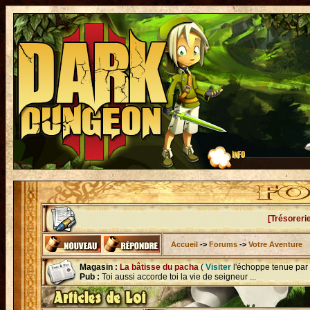
[Trésoreri
Accueil
->
Forums
->
Votre Aventure
Magasin :
La bâtisse du pacha
(
Visiter
l'échoppe tenue par
Pub :
Toi aussi accorde toi la vie de seigneur ...