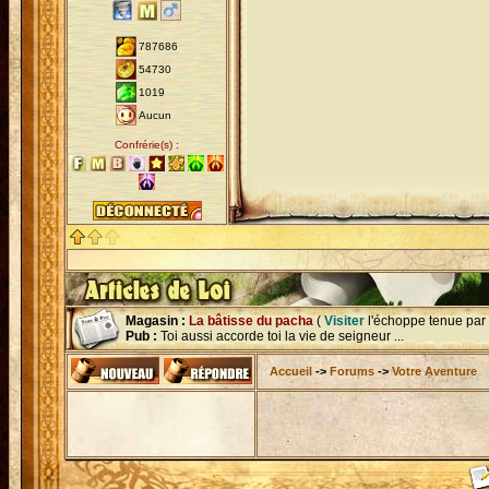
787686
54730
1019
Aucun
Confrérie(s) :
Magasin :
La bâtisse du pacha
(
Visiter
l'échoppe tenue par
Pub :
Toi aussi accorde toi la vie de seigneur ...
Accueil
->
Forums
->
Votre Aventure