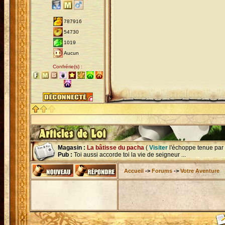
787916
54730
1019
Aucun
Confrérie(s) :
Magasin :
La bâtisse du pacha
(
Visiter
l'échoppe tenue par
Pub :
Toi aussi accorde toi la vie de seigneur ...
Accueil
->
Forums
->
Votre Aventure