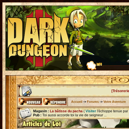
[Trésoreri
Accueil
->
Forums
->
Votre Aventure
Magasin :
La bâtisse du pacha
(
Visiter
l'échoppe tenue par
Pub :
Toi aussi accorde toi la vie de seigneur ...