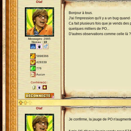
Olaf
Bonjour à tous.
J'ai l'impression qu'il y a un bug quan
Ca fait plusieurs fois que je vends des
quelques milliers de PO...
D'autres observations comme celle là ?
Messages: 2985
Niveau :
10
5898366
428339
776
Aucun
Confrérie(s) :
Olaf
Je confirme, la jauge de PO n'augment