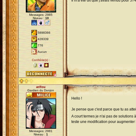
Il m'a été dit que j'avais vendu pour 
Messages: 2985
Niveau :
10
5898366
428339
776
Aucun
Confrérie(s) :
arifou
Gardien du Donjon
Hello !
Je pense que c'est parce que tu as att
A court termes je n'ai pas de solution
teste une modification pour augmenter l
Messages: 2981
Niveau :
1