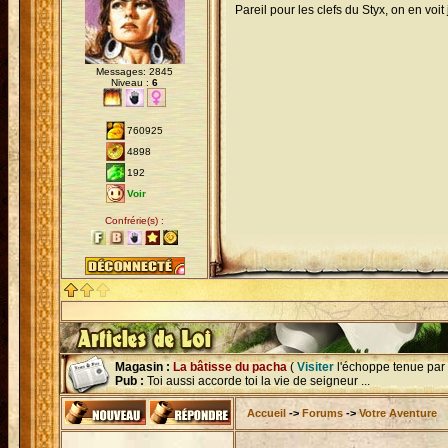
Pareil pour les clefs du Styx, on en vo
Messages: 2845
Niveau :
6
760925
4898
192
Voir
Confrérie(s) :
Magasin :
La bâtisse du pacha
(
Visiter
l'échoppe tenue par
Pub :
Toi aussi accorde toi la vie de seigneur ...
Accueil
->
Forums
->
Votre Aventure