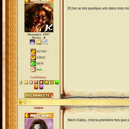
Et j'en ai mis quelque uns dans mon m
Messages: 4567
Niveau :
6
627397
23820
6976
Voir
Confrérie(s) :
oxana
Merci Katzu, c'est la première fois que 