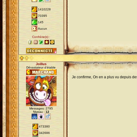
1410228
70395
145
Aucun
Confrérie(s) :
Joillus
Dévastateur d'étable
Je confirme, On en a plus vu depuis d
Messages: 2795
Niveau :
12
473380
342686