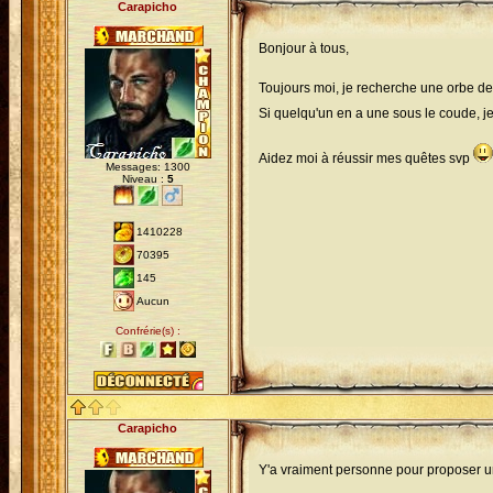
Carapicho
Bonjour à tous,
Toujours moi, je recherche une orbe de
Si quelqu'un en a une sous le coude, je
Aidez moi à réussir mes quêtes svp
Messages: 1300
Niveau :
5
1410228
70395
145
Aucun
Confrérie(s) :
Carapicho
Y'a vraiment personne pour proposer u