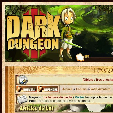
[Objets : Troc et éch
Accueil
->
Forums
->
Votre Aventure
Magasin :
La bâtisse du pacha
(
Visiter
l'échoppe tenue par
Pub :
Toi aussi accorde toi la vie de seigneur ...