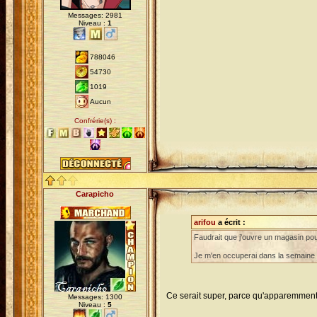
Messages: 2981
Niveau :
1
788046
54730
1019
Aucun
Confrérie(s) :
Carapicho
arifou
a écrit :
Faudrait que j'ouvre un magasin pou
Je m'en occuperai dans la semaine
Ce serait super, parce qu'apparemment
Messages: 1300
Niveau :
5