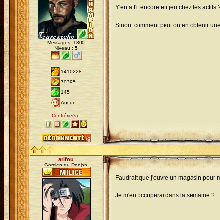
Y'en a t'il encore en jeu chez les actifs 
Sinon, comment peut on en obtenir une
Messages: 1300
Niveau :
5
1410228
70395
145
Aucun
Confrérie(s) :
arifou
Gardien du Donjon
Faudrait que j'ouvre un magasin pour m
Je m'en occuperai dans la semaine ?