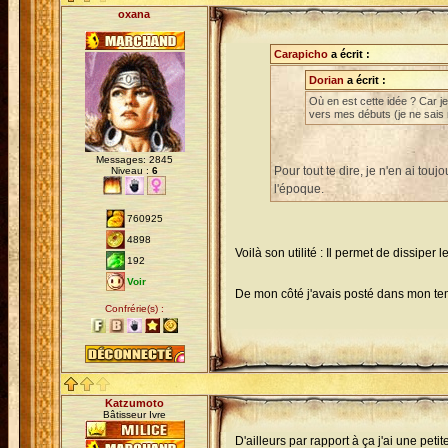
oxana
Carapicho
a écrit :
Dorian
a écrit :
Où en est cette idée ? Car j
vers mes débuts (je ne sais 
Messages: 2845
Pour tout te dire, je n'en ai tou
Niveau :
6
l'époque.
760925
4898
Voilà son utilité : Il permet de dissiper
192
Voir
De mon côté j'avais posté dans mon tem
Confrérie(s) :
Katzumoto
Bâtisseur Ivre
D'ailleurs par rapport à ça j'ai une petite