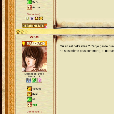
9773
Aucun
Confrérie(s) :
Dorian
Où en est cette idée ? Car je garde pr
ne sais même plus comment), et depuis, j
Messages: 1664
Niveau :
4
468758
3766
89
Voir
Confrérie(s) :