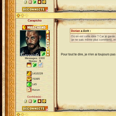
Carapicho
Dorian
a écrit :
Où en est cette idée ? Car je garde
(je ne sais même plus comment), et d
Pour tout te dire, je n'en ai toujours p
Messages: 1300
Niveau :
5
1410228
70395
145
Aucun
Confrérie(s) :