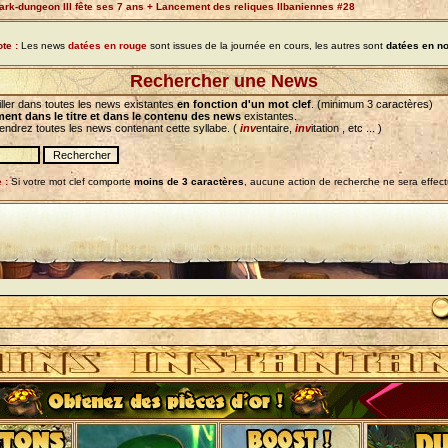
ark-dungeon III fête ses 7 ans + Lancement des reliques Ilbaniennes #28
te :
Les news
datées en rouge
sont issues de la journée en cours, les autres sont
datées en no
Rechercher une News
ller dans toutes les news existantes
en fonction d'un mot clef
. (minimum 3 caractères)
ent dans le titre et dans le contenu des news
existantes.
iendrez toutes les news contenant cette syllabe. (
inv
entaire,
inv
itation , etc ... )
 :
Si votre mot clef comporte
moins de 3 caractères
, aucune action de recherche ne sera effec