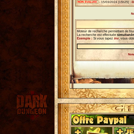
- 15/03/2024 [15h25] :
D
No
Moteur de recherche permettant de foui
La recherche est effectuée
simultaném
Exemple :
Si vous tapez
inv
, vous obt
Note