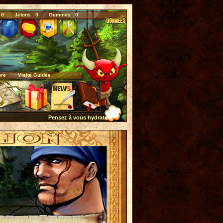
 0
Jetons : 0
Gemmes : 0
bre
Visite Guidée
Pensez à vous hydrater quotidiennement...