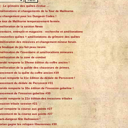
 :
Le grimoire des quêtes évolue ...
méliorations et changements de la Tour de Malikarne.
u changement pour les Dungeon Codes !
a tour de Malikarne temporairement fermée.
mélioration de la section News
nventaire, entrepôt et magasins : recherche et améliorations
 nouvelles quêtes + améliorations du grîmoire des quêtes
mélioration des missives et changement mineur forum.
a boutique du jeu fait peau neuve.
mélioration de l'inventaire et améliorations mineures
mélioration de la zone de combat
orobi remporte la 39eme édition du coffre ancien !
mélioration de la guilde des chasseurs de primes.
ancement de la quête du coffre ancien #39
rcan remporte la 31e édition du dédale de Percevent !
ancement du dédale de Percevent #31
orobi remporte la 30e édition de l'invasion gobeline !
ancement de l'invasion gobeline #30
orobi remporte la 21e édition des invasions tribales
nvasion tribale session #21
url remporte la course aux points #27
ancement de la course aux points #27
ark-dungeon fête Halloween !
orian gagne les reliques Ilbaniennes #30