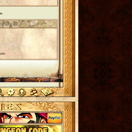
ir
.
tuée.