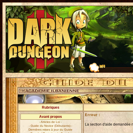
Rubriques
Erreur :
Avant propos
- Articles de Loi -
La section d'aide demandée n'
- Guide du Novice (Débutants) -
Dernières mises à jour du Guide