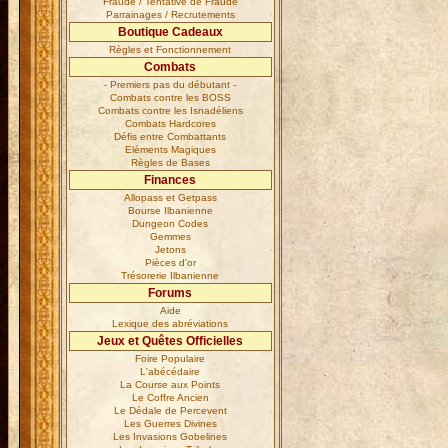
Fraude / Tentative de Fraude
Parrainages / Recrutements
Boutique Cadeaux
Règles et Fonctionnement
Combats
- Premiers pas du débutant -
Combats contre les BOSS
Combats contre les Isnadéliens
Combats Hardcores
Défis entre Combattants
Eléments Magiques
Règles de Bases
Finances
Allopass et Getpass
Bourse Ilbanienne
Dungeon Codes
Gemmes
Jetons
Pièces d'or
Trésorerie Ilbanienne
Forums
Aide
Lexique des abréviations
Jeux et Quêtes Officielles
Foire Populaire
L'abécédaire
La Course aux Points
Le Coffre Ancien
Le Dédale de Percevent
Les Guerres Divines
Les Invasions Gobelines