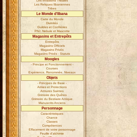
Les Invasions Tribales
Les Reliques Ilbaniennes
Tribes
Le Monde d'Ilbana
Carte du Monde
Divinités
Guildes et Confréries
PNJ, Nebule et Mascotte
Magasins et Entrepôts
Entrepôts
Magasins Officiels
Magasins Privés
Magasins Privés - Statuts
Moogles
- Principe et Fonctionnement -
Courses
Expérience, Renommée, Niveaux
Objets
- Principes de Base -
Armes et Protections
Armures Saintes
Grimoire des Quêtes
Grimoire du Bestiaire Antique
Manuscrits Anciens
Personnage
Caractéristiques
Chance
Classes
Compétences
Effacement de votre personnage
Feuille d'alchimie