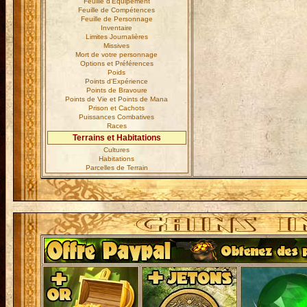
Feuille d'Equipement
Feuille de Compétences
Feuille de Personnage
Inventaire
Limites Journalières
Missives
Mort de votre personnage
Options et Préférences
Poids
Points d'Expérience
Points de Bravoure
Points de Vie et Points de Mana
Prison et Cachots
Puissances Combatives
Races
Terrains et Habitations
Cultures
Habitations
Parcelles de Terrain