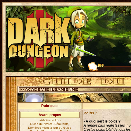
Rubriques
Poids :
Avant propos
- Articles de Loi -
- A quoi sert le poids ?
- Guide du Novice (Débutants) -
A rendre plus réalistes les i
Dernières mises à jour du Guide
C'est le poids total de tous le