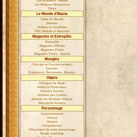
Les Invasions Tribales
Les Reliques Ilbaniennes
Tribes
Le Monde d'Ilbana
Carte du Monde
Divinités
Guildes et Confréries
PNJ, Nebule et Mascotte
Magasins et Entrepôts
Entrepôts
Magasins Officiels
Magasins Privés
Magasins Privés - Statuts
Moogles
- Principe et Fonctionnement -
Courses
Expérience, Renommée, Niveaux
Objets
- Principes de Base -
Armes et Protections
Armures Saintes
Grimoire des Quêtes
Grimoire du Bestiaire Antique
Manuscrits Anciens
Personnage
Caractéristiques
Chance
Classes
Compétences
Effacement de votre personnage
Feuille d'alchimie