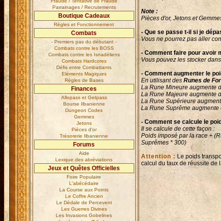
Fraude / Tentative de Fraude
Parrainages / Recrutements
Note :
Boutique Cadeaux
Pièces d'or, Jetons et Gemmes
Règles et Fonctionnement
- Que se passe t-il si je dép
Combats
Vous ne pourrez pas aller com
- Premiers pas du débutant -
Combats contre les BOSS
- Comment faire pour avoir m
Combats contre les Isnadéliens
Vous pouvez les stocker dans 
Combats Hardcores
Défis entre Combattants
- Comment augmenter le poi
Eléments Magiques
En utilisant des
Runes de Fo
Règles de Bases
La Rune Mineure augmente de
Finances
La Rune Majeure augmente de
Allopass et Getpass
La Rune Supérieure augmente
Bourse Ilbanienne
La Rune Suprême augmente de
Dungeon Codes
Gemmes
- Comment se calcule le poi
Jetons
Il se calcule de cette façon :
Pièces d'or
Poids imposé par la race + (
Trésorerie Ilbanienne
Suprêmes * 300)
Forums
Aide
Attention :
Le poids transpo
Lexique des abréviations
calcul du taux de réussite de la
Jeux et Quêtes Officielles
Foire Populaire
L'abécédaire
La Course aux Points
Le Coffre Ancien
Le Dédale de Percevent
Les Guerres Divines
Les Invasions Gobelines