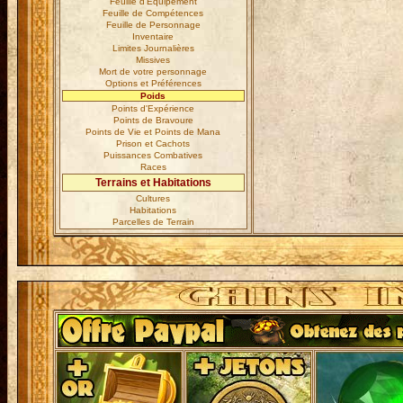
Feuille d'Equipement
Feuille de Compétences
Feuille de Personnage
Inventaire
Limites Journalières
Missives
Mort de votre personnage
Options et Préférences
Poids
Points d'Expérience
Points de Bravoure
Points de Vie et Points de Mana
Prison et Cachots
Puissances Combatives
Races
Terrains et Habitations
Cultures
Habitations
Parcelles de Terrain