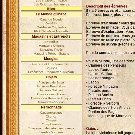
Les Invasions Tribales
Les Reliques Ilbaniennes
Descriptif des épreuves :
Tribes
Il y a
6 épreuves
et chaque com
Le Monde d'Ilbana
Plus vous jouez, plus vous pe
Carte du Monde
Epreuve d'
alchimie
: Vous gag
Divinités
Epreuve de
minage
: Vous ga
Guildes et Confréries
PNJ, Nebule et Mascotte
Epreuve d'
exploration
: Vous 
Epreuve de
combat
: Vous ga
Magasins et Entrepôts
Epreuve de
taille de pierre
: 
Entrepôts
Epreuve de
survie
(Peche et c
Magasins Officiels
Magasins Privés
Pour le
combat
, seules les 
Magasins Privés - Statuts
Moogles
Pour la
Survie
, liste des zon
- Principe et Fonctionnement -
- Clairière des Penseurs
Courses
- Lac de l'aurore
Expérience, Renommée, Niveaux
- Lac de Malikarne
Objets
- Lac des songes
- Lagon
- Principes de Base -
- Forêt de Nirlbaum
Armes et Protections
Armures Saintes
- Paradis perdu
Grimoire des Quêtes
- Plateau Ancien
Grimoire du Bestiaire Antique
- Plateau Orien
Manuscrits Anciens
- Forêt de Riverborn
Personnage
- Clairière des Trois Angles
- Ponton des Sages
Caractéristiques
- Mer magique de Marmara
Chance
Classes
Compétences
Effacement de votre personnage
Gains :
Feuille d'alchimie
La tribu victorieuse fait gagne