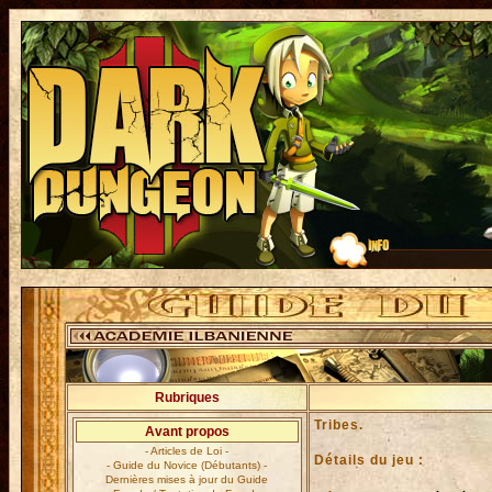
Rubriques
Tribes.
Avant propos
- Articles de Loi -
Détails du jeu :
- Guide du Novice (Débutants) -
Dernières mises à jour du Guide