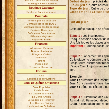
Fraude / Tentative de Fraude
Début du jeu :
précisé dan
Parrainages / Recrutements
Fin du jeu :
7 jours après l
Boutique Cadeaux
Type de jeu :
Quête de gro
Classement :
Cliquez pour
Règles et Fonctionnement
Combats
- Premiers pas du débutant -
But du jeu :
Combats contre les BOSS
Combats contre les Isnadéliens
Cette quête publique se dérou
Combats Hardcores
Défis entre Combattants
Etape 1 :
Les inscriptions.
Eléments Magiques
Chaque session contient un
n
Règles de Bases
Une fois toutes les places all
Finances
Important :
Pour ne pas fausse
Allopass et Getpass
Bourse Ilbanienne
Dungeon Codes
Etape 2 :
Lancement des épr
Gemmes
Cette étape ne démarre pas ta
Jetons
Les joueurs inscrits sont répa
Pièces d'or
L'étape 2 est toujours lancée 
Trésorerie Ilbanienne
libre.
Forums
Aide
Exemple :
Lexique des abréviations
Jour 1 :
ouverture des inscript
Jeux et Quêtes Officielles
Jour 4 :
la dernière place libr
Jour 5 :
début de l'étape 2 qu
Foire Populaire
L'abécédaire
La Course aux Points
Le Coffre Ancien
Etape 3 :
Distribution des Gai
Le Dédale de Percevent
Au matin du 8ème jour de jeu ef
Les Guerres Divines
Chaque combattant doit
récup
Les Invasions Gobelines