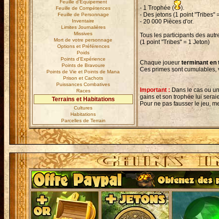
Feuille d'Equipement
- 1 Trophée (
).
Feuille de Compétences
- Des jetons (1 point "Tribes" 
Feuille de Personnage
Inventaire
- 20 000 Pièces d'or.
Limites Journalières
Missives
Tous les participants des autr
Mort de votre personnage
(1 point "Tribes" = 1 Jeton)
Options et Préférences
Poids
Points d'Expérience
Chaque joueur
terminant en 
Points de Bravoure
Ces primes sont cumulables, 
Points de Vie et Points de Mana
Prison et Cachots
Puissances Combatives
Important :
Dans le cas ou un 
Races
gains et son trophée lui seraie
Terrains et Habitations
Pour ne pas fausser le jeu, m
Cultures
Habitations
Parcelles de Terrain