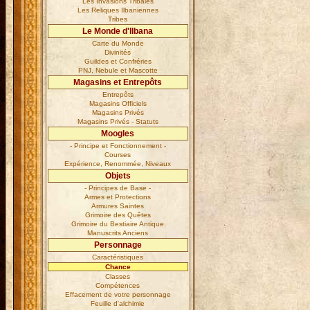
Les Invasions Tribales
Les Reliques Ilbaniennes
Tribes
Le Monde d'Ilbana
Carte du Monde
Divinités
Guildes et Confréries
PNJ, Nebule et Mascotte
Magasins et Entrepôts
Entrepôts
Magasins Officiels
Magasins Privés
Magasins Privés - Statuts
Moogles
- Principe et Fonctionnement -
Courses
Expérience, Renommée, Niveaux
Objets
- Principes de Base -
Armes et Protections
Armures Saintes
Grimoire des Quêtes
Grimoire du Bestiaire Antique
Manuscrits Anciens
Personnage
Caractéristiques
Chance
Classes
Compétences
Effacement de votre personnage
Feuille d'alchimie