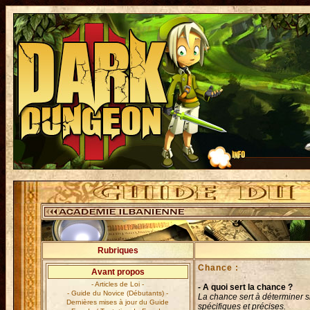
Rubriques
Chance :
Avant propos
- Articles de Loi -
- A quoi sert la chance ?
- Guide du Novice (Débutants) -
La chance sert à déterminer s
Dernières mises à jour du Guide
spécifiques et précises.