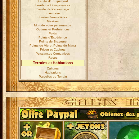
Feuille d'Equipement
Feuille de Compétences
Feuille de Personnage
Inventaire
Limites Journalières
Missives
Mort de votre personnage
Options et Préférences
Poids
Points d'Expérience
Points de Bravoure
Points de Vie et Points de Mana
Prison et Cachots
Puissances Combatives
Races
Terrains et Habitations
Cultures
Habitations
Parcelles de Terrain