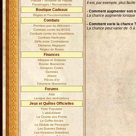
Fraude / Tentative de Fraude
Il est, par exemple, plus facil
Parrainages / Recrutements
Boutique Cadeaux
- Comment augmenter son n
Règles et Fonctionnement
La chance augmente lorsque vo
Combats
- Comment varie la chance 
- Premiers pas du débutant -
La chance peut varier de -5 à 
Combats contre les BOSS
Combats contre les Isnadéliens
Combats Hardcores
Défis entre Combattants
Eléments Magiques
Règles de Bases
Finances
Allopass et Getpass
Bourse Ilbanienne
Dungeon Codes
Gemmes
Jetons
Pièces d'or
Trésorerie Ilbanienne
Forums
Aide
Lexique des abréviations
Jeux et Quêtes Officielles
Foire Populaire
L'abécédaire
La Course aux Points
Le Coffre Ancien
Le Dédale de Percevent
Les Guerres Divines
Les Invasions Gobelines