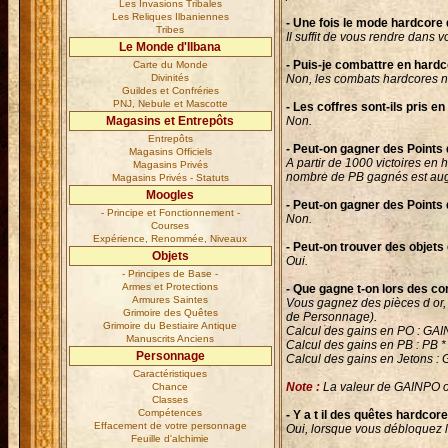
Les Invasions Tribales
Les Reliques Ilbaniennes
- Une fois le mode hardcore 
Tribes
Il suffit de vous rendre dans v
Le Monde d'Ilbana
- Puis-je combattre en hardc
Carte du Monde
Divinités
Non, les combats hardcores ne
Guildes et Confréries
PNJ, Nebule et Mascotte
- Les coffres sont-ils pris 
Magasins et Entrepôts
Non.
Entrepôts
- Peut-on gagner des Points
Magasins Officiels
A partir de 1000 victoires e
Magasins Privés
nombre de PB gagnés est au
Magasins Privés - Statuts
Moogles
- Peut-on gagner des Points
- Principe et Fonctionnement -
Non.
Courses
Expérience, Renommée, Niveaux
- Peut-on trouver des objets
Objets
Oui.
- Principes de Base -
Armes et Protections
- Que gagne t-on lors des c
Armures Saintes
Vous gagnez des pièces d or, d
Grimoire des Quêtes
de Personnage).
Grimoire du Bestiaire Antique
Calcul des gains en PO : GA
Manuscrits Anciens
Calcul des gains en PB : PB 
Personnage
Calcul des gains en Jetons :
Caractéristiques
Note :
La valeur de GAINPO osc
Chance
Classes
Compétences
- Y a t il des quêtes hardcor
Effacement de votre personnage
Oui, lorsque vous débloquez l
Feuille d'alchimie