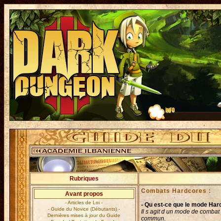
Rubriques
Combats Hardcores :
Avant propos
- Articles de Loi -
- Qu est-ce que le mode Har
- Guide du Novice (Débutants) -
Il s agit d un mode de combat
Dernières mises à jour du Guide
commun.