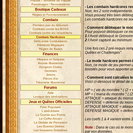
Fraude / Tentative de Fraude
Parrainages / Recrutements
- Les combats hardcores rem
Boutique Cadeaux
Non, les 2 sont indépendants.
Règles et Fonctionnement
Vous pouvez très bien débloqu
Les combats hardcores ne so
Combats
- Premiers pas du débutant -
- Comment débloquer le mo
Combats contre les BOSS
Pour pouvoir débloquer ce mod
Combats contre les Isnadéliens
1 /
Avoir débloqué le Grimoire
Combats Hardcores
2 /
Avoir capturé au minimum 
Défis entre Combattants
Eléments Magiques
Une fois ces 2 pré-requis remp
Règles de Bases
Quêtes et Challenges
".
Finances
Allopass et Getpass
- Le mode hardcore permet-i
Bourse Ilbanienne
Non, ce mode de jeu permet u
Dungeon Codes
boostés pour vous apporter un
Gemmes
Jetons
- Comment sont calculées le
Pièces d'or
Voici ci-dessous le détail de l
Trésorerie Ilbanienne
Forums
HP = ( vie du monstre * ( (2 +
Aide
MP = ( mana du monstre * ( (2 
Lexique des abréviations
ATTAQUE = attaque du monstre
Jeux et Quêtes Officielles
DEFENSE = défense du monstre
ATTAQUE MAGIQUE = attaque m
Foire Populaire
DEFENSE MAGIQUE = defense m
L'abécédaire
La Course aux Points
Le Coffre Ancien
Les coefs 1 à 4 varient entre 1
Le Dédale de Percevent
Les Guerres Divines
Note :
Dans le cas où le monst
Les Invasions Gobelines
par vos données.