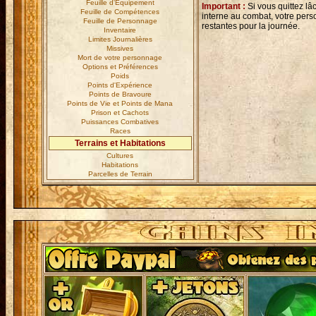
Feuille d'Equipement
Important :
Si vous quittez lâ
Feuille de Compétences
interne au combat, votre pers
Feuille de Personnage
restantes pour la journée.
Inventaire
Limites Journalières
Missives
Mort de votre personnage
Options et Préférences
Poids
Points d'Expérience
Points de Bravoure
Points de Vie et Points de Mana
Prison et Cachots
Puissances Combatives
Races
Terrains et Habitations
Cultures
Habitations
Parcelles de Terrain