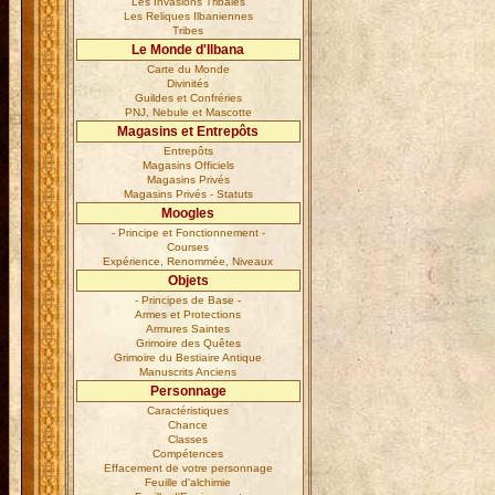
Les Invasions Tribales
Les Reliques Ilbaniennes
Tribes
Le Monde d'Ilbana
Carte du Monde
Divinités
Guildes et Confréries
PNJ, Nebule et Mascotte
Magasins et Entrepôts
Entrepôts
Magasins Officiels
Magasins Privés
Magasins Privés - Statuts
Moogles
- Principe et Fonctionnement -
Courses
Expérience, Renommée, Niveaux
Objets
- Principes de Base -
Armes et Protections
Armures Saintes
Grimoire des Quêtes
Grimoire du Bestiaire Antique
Manuscrits Anciens
Personnage
Caractéristiques
Chance
Classes
Compétences
Effacement de votre personnage
Feuille d'alchimie