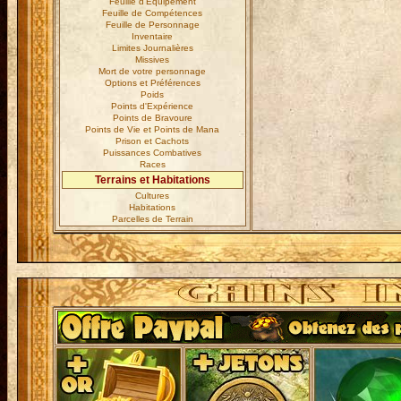
Feuille d'Equipement
Feuille de Compétences
Feuille de Personnage
Inventaire
Limites Journalières
Missives
Mort de votre personnage
Options et Préférences
Poids
Points d'Expérience
Points de Bravoure
Points de Vie et Points de Mana
Prison et Cachots
Puissances Combatives
Races
Terrains et Habitations
Cultures
Habitations
Parcelles de Terrain