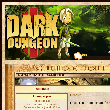
Rubriques
Erreur :
Avant propos
- Articles de Loi -
La section d'aide demandée n'
- Guide du Novice (Débutants) -
Dernières mises à jour du Guide