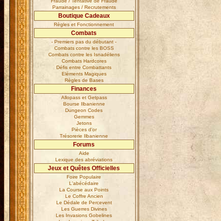
Fraude / Tentative de Fraude
Parrainages / Recrutements
Boutique Cadeaux
Règles et Fonctionnement
Combats
- Premiers pas du débutant -
Combats contre les BOSS
Combats contre les Isnadéliens
Combats Hardcores
Défis entre Combattants
Eléments Magiques
Règles de Bases
Finances
Allopass et Getpass
Bourse Ilbanienne
Dungeon Codes
Gemmes
Jetons
Pièces d'or
Trésorerie Ilbanienne
Forums
Aide
Lexique des abréviations
Jeux et Quêtes Officielles
Foire Populaire
L'abécédaire
La Course aux Points
Le Coffre Ancien
Le Dédale de Percevent
Les Guerres Divines
Les Invasions Gobelines