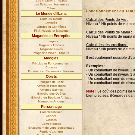
Les Invasions Tribales
Les Reliques Ilbaniennes
Tribes
Fonctionnement du Templ
Le Monde d'Ilbana
Carte du Monde
Calcul des Points de Vie :
Divinités
Niveau * Nb points de vie manq
Guildes et Confréries
PNJ, Nebule et Mascotte
Calcul des Points de Mana :
Magasins et Entrepôts
Niveau * Nb points de mana ma
Entrepôts
Calcul des résurrections :
Magasins Officiels
Niveau * Nb points de vie total
Magasins Privés
Magasins Privés - Statuts
Il est également possible d'y
Moogles
- Principe et Fonctionnement -
Exemples :
Courses
- Un combattant de niveau 1 a
Expérience, Renommée, Niveaux
- Un combattant de niveau 3 a
Objets
- Un combattant mort de nivea
- Principes de Base -
- Un combattant mort de nivea
Armes et Protections
Armures Saintes
Note :
Le coût des points de v
Grimoire des Quêtes
bien précises. (Regardez dan
Grimoire du Bestiaire Antique
Manuscrits Anciens
Personnage
Caractéristiques
Chance
Classes
Compétences
Effacement de votre personnage
Feuille d'alchimie