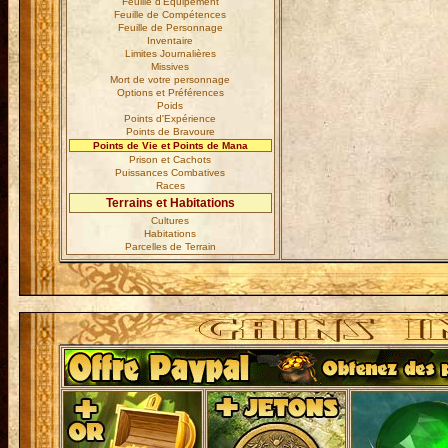
Feuille d'Equipement
Feuille de Compétences
Feuille de Personnage
Inventaire
Limites Journalières
Missives
Mort de votre personnage
Options et Préférences
Poids
Points d'Expérience
Points de Bravoure
Points de Vie et Points de Mana
Prison et Cachots
Puissances Combatives
Races
Terrains et Habitations
Cultures
Habitations
Parcelles de Terrain