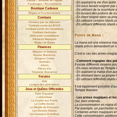
Fraude / Tentative de Fraude
- En aspirant la vie d'un autre
Parrainages / Recrutements
- En vous faisant soigner par 
Boutique Cadeaux
- En utilisant de la nourriture 
Règles et Fonctionnement
- En buvant des potions de so
- En étant soigné dans sa pro
Combats
- En utilisant certains objets
- Premiers pas du débutant -
- En utilisant différents objets
Combats contre les BOSS
Combats contre les Isnadéliens
Combats Hardcores
Points de Mana :
Défis entre Combattants
Eléments Magiques
La mana est une essence magiq
Règles de Bases
objets précis demandent un ce
Finances
Allopass et Getpass
C'est le cas des armes magiq
Bourse Ilbanienne
Dungeon Codes
- Comment regagner des poi
Gemmes
Il existe différents moyens pou
Jetons
- En vous rendant au Temple I
Pièces d'or
- En aspirant la mana d'un au
Trésorerie Ilbanienne
- En dormant dans sa propre 
Forums
- En utilisant différents obje
Aide
Lexique des abréviations
Il est également possible d'
Jeux et Quêtes Officielles
Temple Ilbanien.
Foire Populaire
L'abécédaire
- Les armes magiques et les
La Course aux Points
Oui, bien entendu.
Le Coffre Ancien
La consommation en mana d'un
Le Dédale de Percevent
Par exemple, un parchemin of
Les Guerres Divines
Certaines armes magiques et
Les Invasions Gobelines
Cette consommation additionn