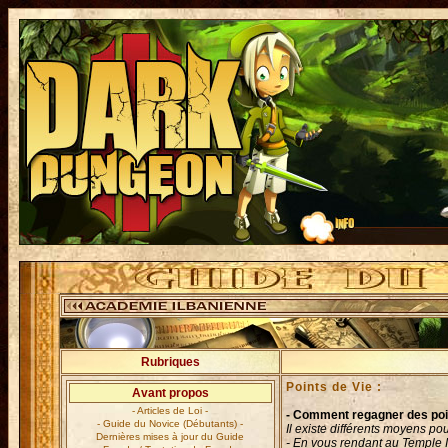
Rubriques
Points de Vie :
Avant propos
- Articles de Loi -
- Comment regagner des poin
- Guide du Novice (Débutants) -
Il existe différents moyens pou
Dernières mises à jour du Guide
- En vous rendant au Temple I