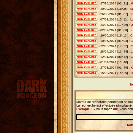
- 27/10/2024 [02h21] :
H
- 20/09/2024 [11h35] :
L
- 26/08/2024 [01h07] :
K
- 07/08/2024 [15h11] :
L
- 24/07/2024 [17h29] :
O
- 02/07/2024 [01h08] :
I
- 26/06/2024 [11h13] :
C
- 10/06/2024 [01h03] :
L
- 22/05/2024 [17h32] :
C
- 28/04/2024 [13h48] :
L
- 12/04/2024 [00h12] :
C
- 01/04/2024 [15h48] :
I
- 27/03/2024 [01h40] :
K
- 15/03/2024 [15h25] :
D
No
Moteur de recherche permettant de foui
La recherche est effectuée
simultaném
Exemple :
Si vous tapez
inv
, vous obt
Note