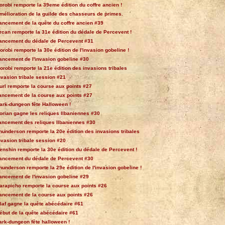
orobi remporte la 39eme édition du coffre ancien !
mélioration de la guilde des chasseurs de primes.
ancement de la quête du coffre ancien #39
rcan remporte la 31e édition du dédale de Percevent !
ancement du dédale de Percevent #31
orobi remporte la 30e édition de l'invasion gobeline !
ancement de l'invasion gobeline #30
orobi remporte la 21e édition des invasions tribales
nvasion tribale session #21
url remporte la course aux points #27
ancement de la course aux points #27
ark-dungeon fête Halloween !
orian gagne les reliques Ilbaniennes #30
ancement des reliques Ilbaniennes #30
hunderson remporte la 20e édition des invasions tribales
nvasion tribale session #20
enshin remporte la 30e édition du dédale de Percevent !
ancement du dédale de Percevent #30
hunderson remporte la 29e édition de l'invasion gobeline !
ancement de l'invasion gobeline #29
arapicho remporte la course aux points #26
ancement de la course aux points #26
laf gagne la quête abécédaire #61
ébut de la quête abécédaire #61
ark-dungeon fête halloween !