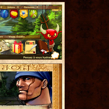
 0
Jetons : 0
Gemmes : 0
bre
Visite Guidée
Pensez à vous hydrater quotidiennement...