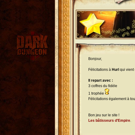
Bonjour,
Félicitations à
Hurl
qui vient
Il repart avec :
3 coffres du fidèle
1 trophée
Félicitations également à tou
Bon jeu sur le site !
Les bâtisseurs d’Empire
.