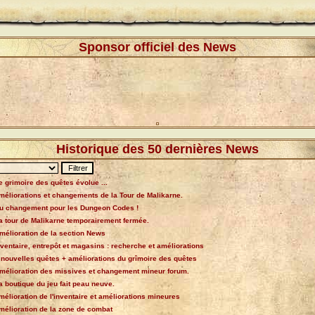
Sponsor officiel des News
Historique des 50 dernières News
e grimoire des quêtes évolue ...
méliorations et changements de la Tour de Malikarne.
u changement pour les Dungeon Codes !
a tour de Malikarne temporairement fermée.
mélioration de la section News
nventaire, entrepôt et magasins : recherche et améliorations
 nouvelles quêtes + améliorations du grîmoire des quêtes
mélioration des missives et changement mineur forum.
a boutique du jeu fait peau neuve.
mélioration de l'inventaire et améliorations mineures
mélioration de la zone de combat