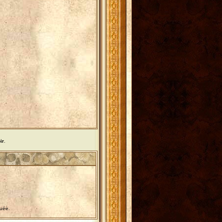
ir
.
tuée.