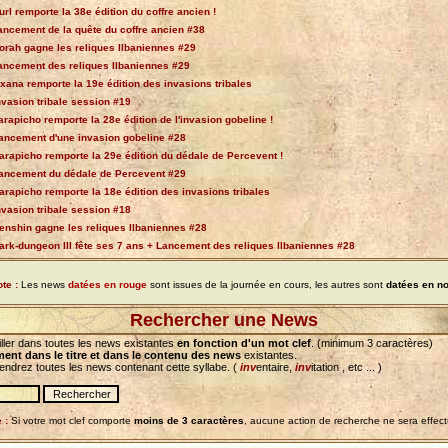
url remporte la 38e édition du coffre ancien !
ancement de la quête du coffre ancien #38
orah gagne les reliques Ilbaniennes #29
ancement des reliques Ilbaniennes #29
xana remporte la 19e édition des invasions tribales
nvasion tribale session #19
arapicho remporte la 28e édition de l'invasion gobeline !
ancement d'une invasion gobeline #28
arapicho remporte la 29e édition du dédale de Percevent !
ancement du dédale de Percevent #29
arapicho remporte la 18e édition des invasions tribales
nvasion tribale session #18
enshin gagne les reliques Ilbaniennes #28
ark-dungeon III fête ses 7 ans + Lancement des reliques Ilbaniennes #28
te :
Les news
datées en rouge
sont issues de la journée en cours, les autres sont
datées en no
Rechercher une News
ller dans toutes les news existantes
en fonction d'un mot clef
. (minimum 3 caractères)
ent dans le titre et dans le contenu des news
existantes.
iendrez toutes les news contenant cette syllabe. (
inv
entaire,
inv
itation , etc ... )
 :
Si votre mot clef comporte
moins de 3 caractères
, aucune action de recherche ne sera effec