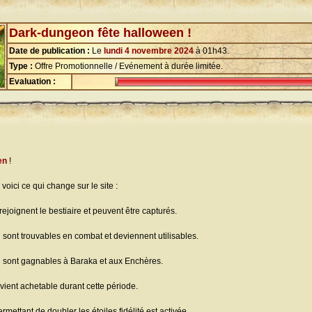
Dark-dungeon fête halloween !
Date de publication :
Le
lundi 4 novembre 2024
à 01h43.
Type :
Offre Promotionnelle / Evénement à durée limitée.
Evaluation :
en
!
, voici ce qui change sur le site :
rejoignent le bestiaire et peuvent être capturés.
n
sont trouvables en combat et deviennent utilisables.
n
sont gagnables à Baraka et aux Enchères.
ient achetable durant cette période.
rmettant de doubler les étoiles fidélité est activée.