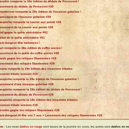
enshin remporte la 30e édition du dédale de Percevent !
ancement du dédale de Percevent #30
hunderson remporte la 29e édition de l'invasion gobeline !
ancement de l'invasion gobeline #29
arapicho remporte la course aux points #26
ancement de la course aux points #26
laf gagne la quête abécédaire #61
ébut de la quête abécédaire #61
ark-dungeon fête halloween !
url remporte la 38e édition du coffre ancien !
ancement de la quête du coffre ancien #38
orah gagne les reliques Ilbaniennes #29
ancement des reliques Ilbaniennes #29
xana remporte la 19e édition des invasions tribales
nvasion tribale session #19
arapicho remporte la 28e édition de l'invasion gobeline !
ancement d'une invasion gobeline #28
arapicho remporte la 29e édition du dédale de Percevent !
ancement du dédale de Percevent #29
arapicho remporte la 18e édition des invasions tribales
nvasion tribale session #18
enshin gagne les reliques Ilbaniennes #28
ark-dungeon III fête ses 7 ans + Lancement des reliques Ilbaniennes #28
te :
Les news
datées en rouge
sont issues de la journée en cours, les autres sont
datées en no