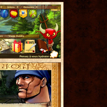
 0
Jetons : 0
Gemmes : 0
bre
Visite Guidée
Pensez à vous hydrater quotidiennement...