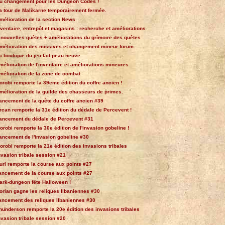
u changement pour les Dungeon Codes !
a tour de Malikarne temporairement fermée.
mélioration de la section News
nventaire, entrepôt et magasins : recherche et améliorations
 nouvelles quêtes + améliorations du grîmoire des quêtes
mélioration des missives et changement mineur forum.
a boutique du jeu fait peau neuve.
mélioration de l'inventaire et améliorations mineures
mélioration de la zone de combat
orobi remporte la 39eme édition du coffre ancien !
mélioration de la guilde des chasseurs de primes.
ancement de la quête du coffre ancien #39
rcan remporte la 31e édition du dédale de Percevent !
ancement du dédale de Percevent #31
orobi remporte la 30e édition de l'invasion gobeline !
ancement de l'invasion gobeline #30
orobi remporte la 21e édition des invasions tribales
nvasion tribale session #21
url remporte la course aux points #27
ancement de la course aux points #27
ark-dungeon fête Halloween !
orian gagne les reliques Ilbaniennes #30
ancement des reliques Ilbaniennes #30
hunderson remporte la 20e édition des invasions tribales
nvasion tribale session #20