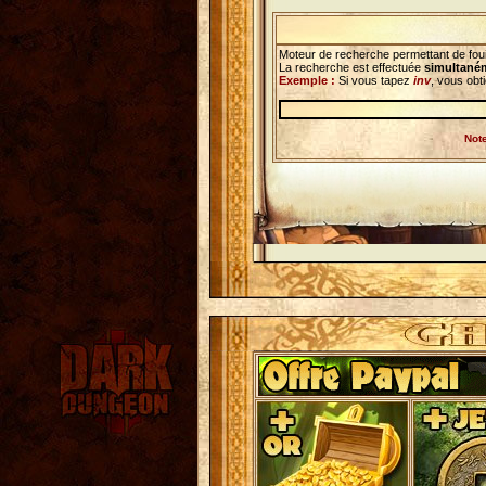
Moteur de recherche permettant de foui
La recherche est effectuée
simultaném
Exemple :
Si vous tapez
inv
, vous obt
Note