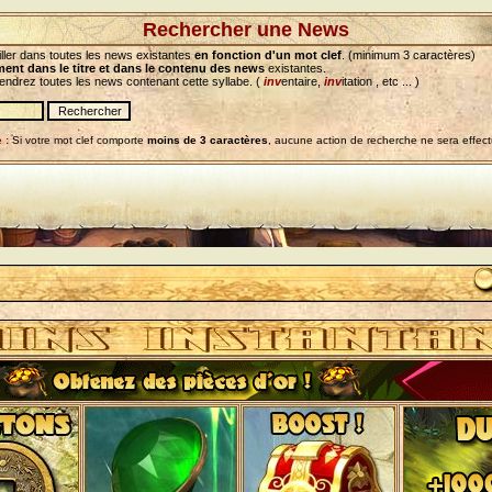
Rechercher une News
ller dans toutes les news existantes
en fonction d'un mot clef
. (minimum 3 caractères)
ent dans le titre et dans le contenu des news
existantes.
iendrez toutes les news contenant cette syllabe. (
inv
entaire,
inv
itation , etc ... )
 :
Si votre mot clef comporte
moins de 3 caractères
, aucune action de recherche ne sera effec