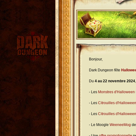
Bonjour,
Dark Dungeon fête
Hallowe
Du
4 au 22 novembre 2024
- Les
Monstres d'Halloween
- Les
Citrouilles d'Hallowee
- Les
Citrouilles d'Hallowee
- Le Moogle
WeeneeMog
dev
- Une
offre promotionnelle
pe