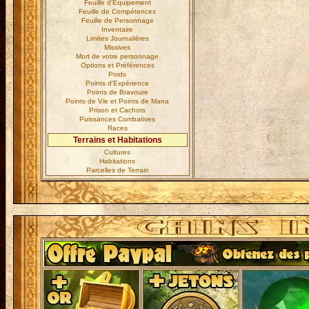
Feuille d'Equipement
Feuille de Compétences
Feuille de Personnage
Inventaire
Limites Journalières
Missives
Mort de votre personnage
Options et Préférences
Poids
Points d'Expérience
Points de Bravoure
Points de Vie et Points de Mana
Prison et Cachots
Puissances Combatives
Races
Terrains et Habitations
Cultures
Habitations
Parcelles de Terrain