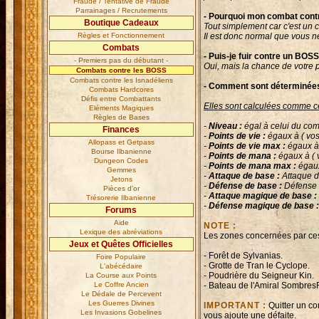
Fraude / Tentative de Fraude
Parrainages / Recrutements
- Pourquoi mon combat contr
Boutique Cadeaux
Tout simplement car c'est un
Règles et Fonctionnement
Il est donc normal que vous n
Combats
- Puis-je fuir contre un BOSS
- Premiers pas du débutant -
Oui, mais la chance de votre 
Combats contre les BOSS
Combats contre les Isnadéliens
- Comment sont déterminées
Combats Hardcores
Défis entre Combattants
Elles sont calculées comme ce
Eléments Magiques
Règles de Bases
-
Niveau :
égal à celui du com
Finances
-
Points de vie :
égaux à ( vos
Allopass et Getpass
-
Points de vie max :
égaux à 
Bourse Ilbanienne
-
Points de mana :
égaux à ( 
Dungeon Codes
-
Points de mana max :
égaux
Gemmes
-
Attaque de base :
Attaque d
Jetons
-
Défense de base :
Défense 
Pièces d'or
-
Attaque magique de base :
Trésorerie Ilbanienne
-
Défense magique de base :
Forums
Aide
NOTE :
Lexique des abréviations
Les zones concernées par ces 
Jeux et Quêtes Officielles
- Forêt de Sylvanias.
Foire Populaire
- Grotte de Tran le Cyclope.
L'abécédaire
- Poudrière du Seigneur Kin.
La Course aux Points
Le Coffre Ancien
- Bateau de l'Amiral SombresF
Le Dédale de Percevent
Les Guerres Divines
IMPORTANT :
Quitter un co
Les Invasions Gobelines
vous ajoute une défaite.