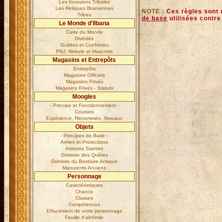
Les Invasions Tribales
Les Reliques Ilbaniennes
NOTE :
Ces règles sont 
Tribes
de base
utilisées contre
Le Monde d'Ilbana
Carte du Monde
Divinités
Guildes et Confréries
PNJ, Nebule et Mascotte
Magasins et Entrepôts
Entrepôts
Magasins Officiels
Magasins Privés
Magasins Privés - Statuts
Moogles
- Principe et Fonctionnement -
Courses
Expérience, Renommée, Niveaux
Objets
- Principes de Base -
Armes et Protections
Armures Saintes
Grimoire des Quêtes
Grimoire du Bestiaire Antique
Manuscrits Anciens
Personnage
Caractéristiques
Chance
Classes
Compétences
Effacement de votre personnage
Feuille d'alchimie