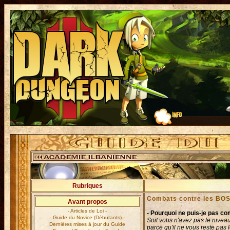
Rubriques
Combats contre les BOS
Avant propos
- Articles de Loi -
- Pourquoi ne puis-je pas c
- Guide du Novice (Débutants) -
Soit vous n'avez pas le niveau 
Dernières mises à jour du Guide
parce qu'il ne vous reste pas